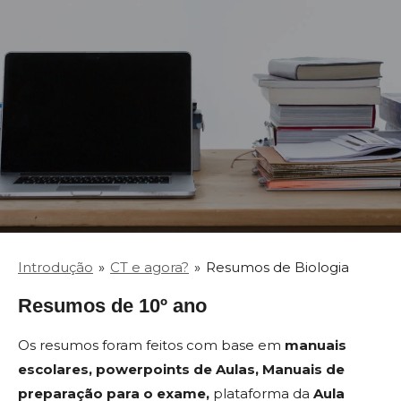
Introdução
»
CT e agora?
»
Resumos de Biologia
Resumos de 10º ano
Os resumos foram feitos com base em
manuais
escolares,
powerpoints de Aulas,
Manuais de
preparação para o exame,
plataforma da
Aula