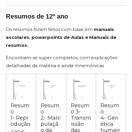
Resumos de 12º ano
Os resumos foram feitos com base em
manuais
escolares,
powerpoints de Aulas e
Manuais de
resumos.
Encontram-se super completos, com explicações
detalhadas da matéria e ainda mnemónicas
Resum
Resum
Resum
Resum
o
o
o 3-
o
1- Repr
2- Mani
Transm
4- Gen
odução
pulaçã
issão
ética
o da
das
human
2,00 €