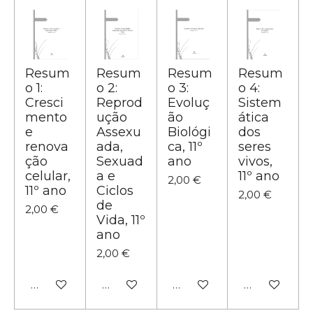
Resum
Resum
Resum
Resum
o 1:
o 2:
o 3:
o 4:
Cresci
Reprod
Evoluç
Sistem
mento
ução
ão
ática
e
Assexu
Biológi
dos
renova
ada,
ca, 11º
seres
ção
Sexuad
ano
vivos,
celular,
a e
11º ano
2,00 €
11º ano
Ciclos
2,00 €
de
2,00 €
Vida, 11º
ano
2,00 €
Adicionar ao carrinho
Adicionar ao carrinho
Adicionar ao carrinho
Adicionar ao