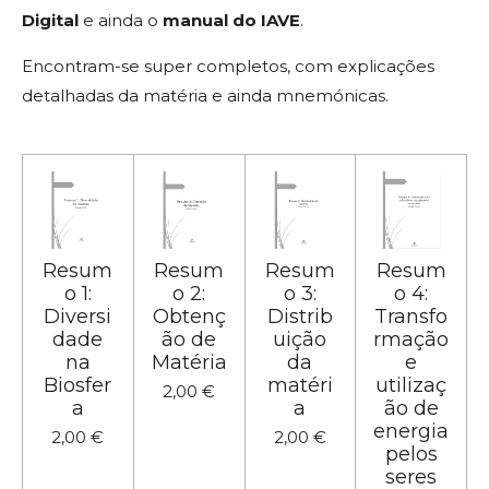
Digital
e ainda o
manual do IAVE
.
Encontram-se super completos, com explicações
detalhadas da matéria e ainda mnemónicas.
Resum
Resum
Resum
Resum
o 1:
o 2:
o 3:
o 4:
Diversi
Obtenç
Distrib
Transfo
dade
ão de
uição
rmação
na
Matéria
da
e
Biosfer
matéri
utilizaç
2,00 €
a
a
ão de
energia
2,00 €
2,00 €
pelos
seres