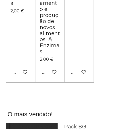
a
ament
o e
2,00 €
produç
ão de
novos
aliment
os &
Enzima
s
2,00 €
Adicionar ao carrinho
Adicionar ao carrinho
Adicionar ao carrinho
O mais vendido!
Pack BG