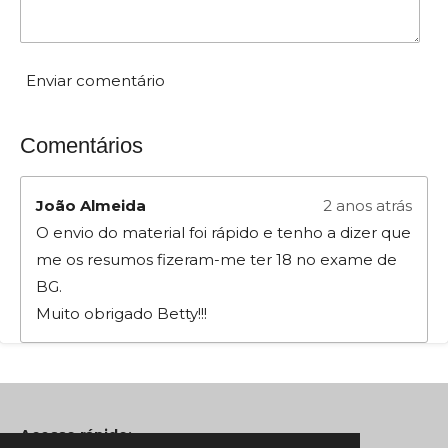
e
s
t
Enviar comentário
r
e
Comentários
l
a
s
João Almeida
2 anos atrás
O envio do material foi rápido e tenho a dizer que
me os resumos fizeram-me ter 18 no exame de
BG.
Muito obrigado Betty!!!
Acesso rápido: