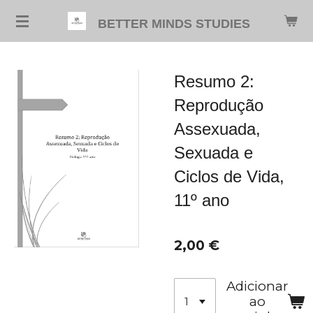
Salta
BETTER MINDS STUDIES
para
o
conteúdo
Resumo 2:
principal
Reprodução
Assexuada,
Sexuada e
Ciclos de Vida,
11º ano
2,00 €
Adicionar
ao