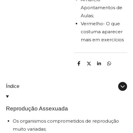
Apontamentos de
Aulas;
Vermelho- O que
costuma aparecer
mais em exercícios
P
C
P
P
a
o
a
a
r
m
r
r
t
p
t
t
i
a
i
i
Índice
l
r
l
l
h
t
h
h
a
i
a
a
r
l
r
r
h
Reprodução Assexuada
a
r
Os organismos comprometidos de reprodução
muito variadas;