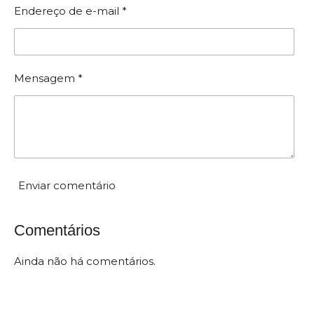
c
Endereço de e-mail *
f
a
i
c
ç
a
ã
ç
Mensagem *
ã
o
o
:
5
e
s
t
Enviar comentário
r
e
Comentários
l
a
Ainda não há comentários.
s