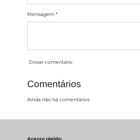
ã
ç
ã
o
Mensagem *
o
:
5
e
s
t
Enviar comentário
r
e
l
Comentários
a
s
Ainda não há comentários.
Acesso rápido: