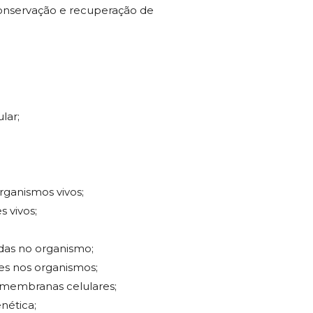
onservação e recuperação de
lar;
ganismos vivos;
s vivos;
das no organismo;
es nos organismos;
s membranas celulares;
nética;