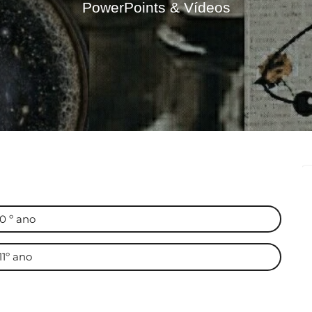
PowerPoints & Vídeos
10 º ano
11º ano