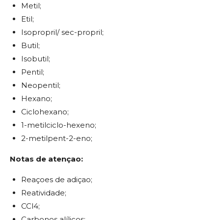
Metil;
Etil;
Isopropril/ sec-propril;
Butil;
Isobutil;
Pentil;
Neopentil;
Hexano;
Ciclohexano;
1-metilciclo-hexeno;
2-metilpent-2-eno;
Notas de atençao:
Reaçoes de adiçao;
Reatividade;
CCl4;
Carbonos alílicos;