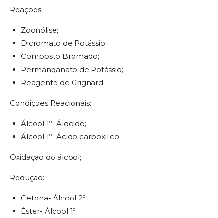
Reaçoes:
Zoonólise;
Dicromato de Potássio;
Composto Bromado;
Permanganato de Potássio;
Reagente de Grignard;
Condiçoes Reacionais:
Álcool 1º- Áldeido;
Álcool 1º- Ácido carboxilico;
Oxidaçao do álcool;
Reduçao:
Cetona- Álcool 2º;
Éster- Álcool 1º;