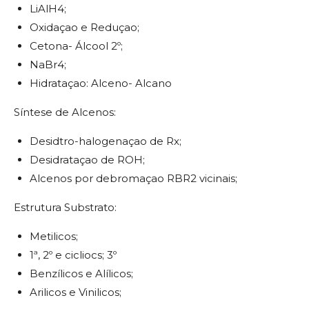
LiAlH4;
Oxidaçao e Reduçao;
Cetona- Álcool 2º;
NaBr4;
Hidrataçao: Alceno- Alcano
Síntese de Alcenos:
Desidtro-halogenaçao de Rx;
Desidrataçao de ROH;
Alcenos por debromaçao RBR2 vicinais;
Estrutura Substrato:
Metilicos;
1ª, 2º e cicliocs; 3º
Benzílicos e Alílicos;
Arilicos e Vinilicos;