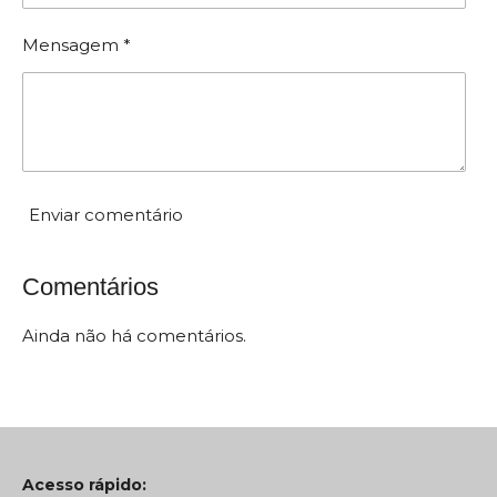
a
ã
ç
Mensagem *
ã
o
o
:
5
e
s
t
Enviar comentário
r
e
Comentários
l
a
Ainda não há comentários.
s
Acesso rápido: