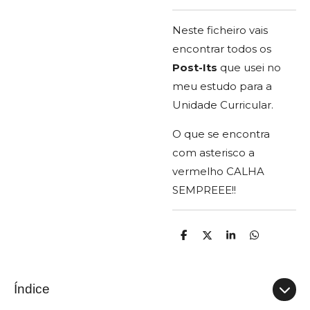
Neste ficheiro vais
encontrar todos os
Post-Its
que usei no
meu estudo para a
Unidade Curricular.
O que se encontra
com asterisco a
vermelho CALHA
SEMPREEE!!
P
C
P
P
a
o
a
a
r
m
r
r
t
p
t
t
i
a
i
i
Índice
l
r
l
l
h
t
h
h