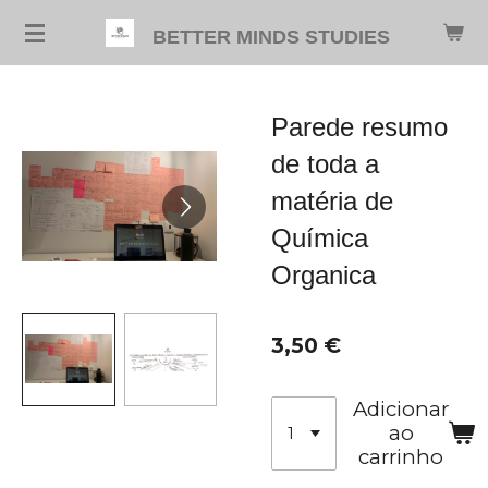
Salta
BETTER MINDS STUDIES
para
o
conteúdo
Parede resumo
principal
de toda a
matéria de
Química
Organica
3,50 €
Adicionar
ao
carrinho