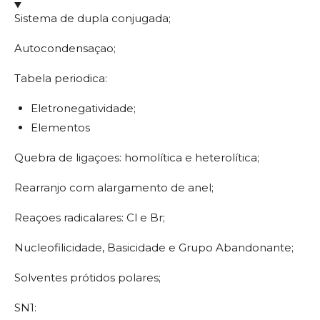
a
i
a
a
r
l
r
r
Sistema de dupla conjugada;
h
a
r
Autocondensaçao;
Tabela periodica:
Eletronegatividade;
Elementos
Quebra de ligaçoes: homolítica e heterolítica;
Rearranjo com alargamento de anel;
Reaçoes radicalares: Cl e Br;
Nucleofilicidade, Basicidade e Grupo Abandonante;
Solventes prótidos polares;
SN1: