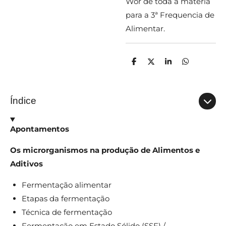
Wor de toda a matéria
para a 3ª Frequencia de
Alimentar.
P
C
P
P
a
o
a
a
r
m
r
r
t
p
t
t
i
a
i
i
Índice
l
r
l
l
h
t
h
h
a
i
a
a
r
l
r
r
Apontamentos
h
a
r
Os microrganismos na produção de Alimentos e
Aditivos
Fermentação alimentar
Etapas da fermentação
Técnica de fermentação
Fermentação em Estado Sólido (SSF) /