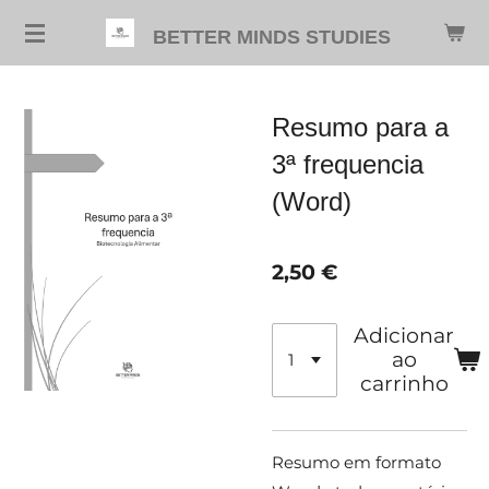
Salta
BETTER MINDS STUDIES
para
o
conteúdo
Resumo para a
principal
3ª frequencia
(Word)
2,50 €
Adicionar
ao
carrinho
Resumo em formato