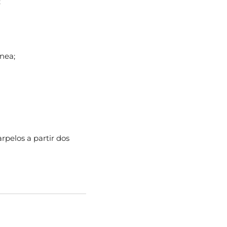
;
onea;
arpelos a partir dos