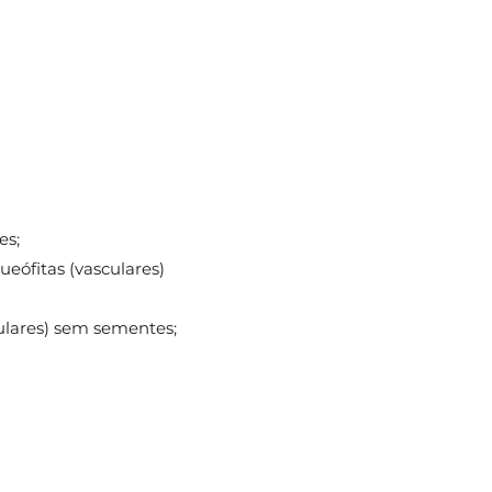
;
es;
ueófitas (vasculares)
culares) sem sementes;