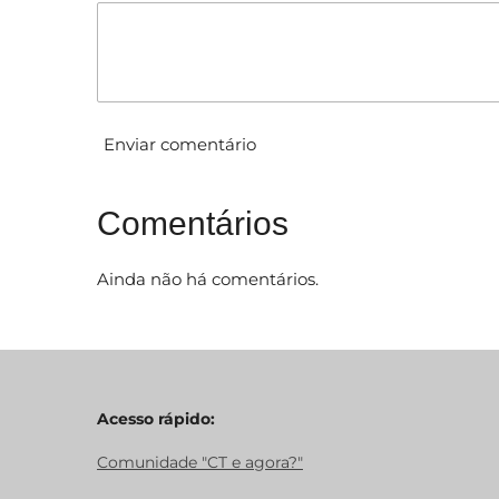
0
e
s
t
Enviar comentário
r
e
l
Comentários
a
s
Ainda não há comentários.
Acesso rápido:
Comunidade "CT e agora?"