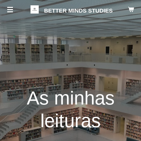
Salta
BETTER MINDS STUDIES
para
o
conteúdo
principal
As minhas
leituras