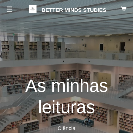
Salta
BETTER MINDS STUDIES
para
o
conteúdo
principal
As minhas
leituras
Ciência