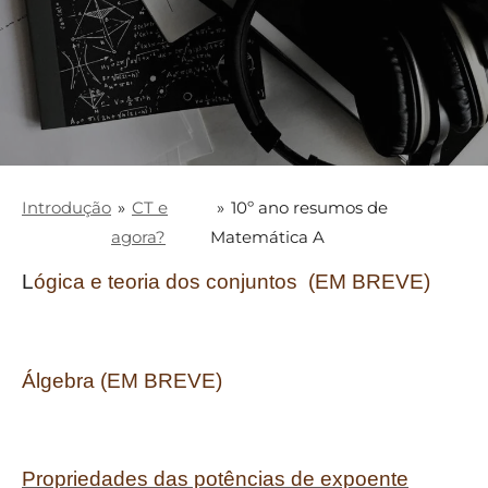
Introdução
»
CT e
»
10º ano resumos de
agora?
Matemática A
L
ógica e teoria dos conjuntos (EM BREVE)
Álgebra (EM BREVE)
Propriedades das potências de expoente