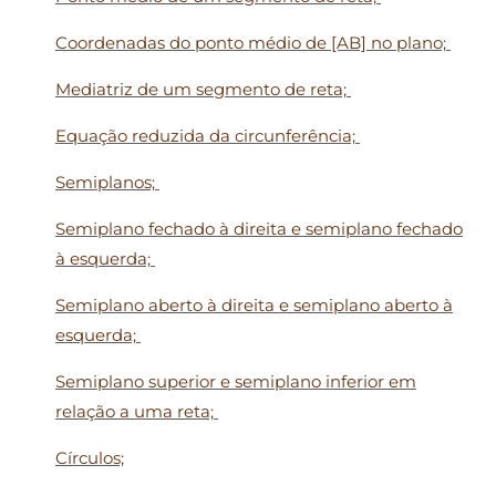
Coordenadas do ponto médio de [AB] no plano;
Mediatriz de um segmento de reta;
Equação reduzida da circunferência;
Semiplanos;
Semiplano fechado à direita e semiplano fechado
à esquerda;
Semiplano aberto à direita e semiplano aberto à
esquerda;
Semiplano superior e semiplano inferior em
relação a uma reta;
Círculos;