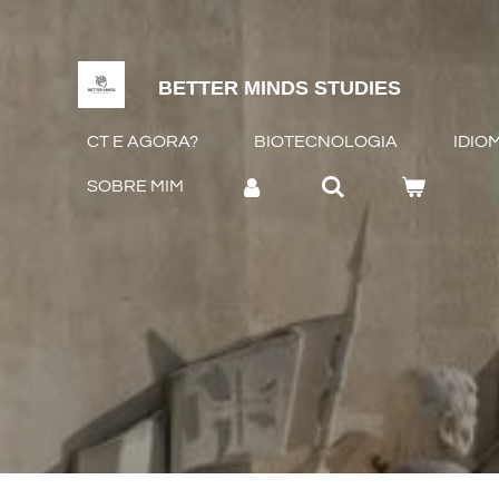
Salta
para
o
BETTER MINDS STUDIES
conteúdo
CT E AGORA?
BIOTECNOLOGIA
IDIO
principal
SOBRE MIM