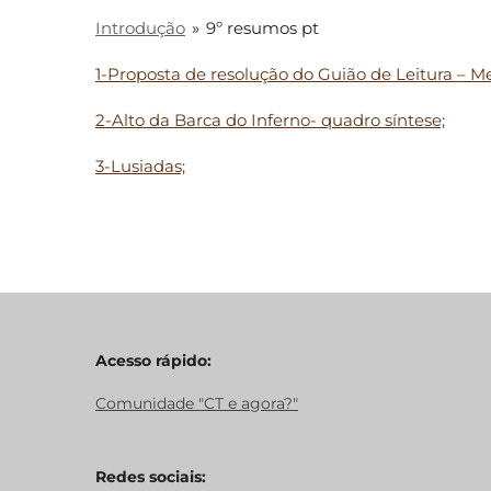
Introdução
»
9º resumos pt
1-Proposta de resolução do Guião de Leitura – M
2-Alto da Barca do Inferno- quadro síntese;
3-Lusiadas;
Acesso rápido:
Comunidade "CT e agora?"
Redes sociais: