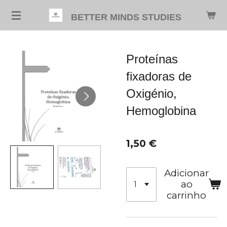
Salta
BETTER MINDS STUDIES
para
o
conteúdo
Proteínas
principal
fixadoras de
Oxigénio,
Hemoglobina
1,50 €
Adicionar
ao
carrinho