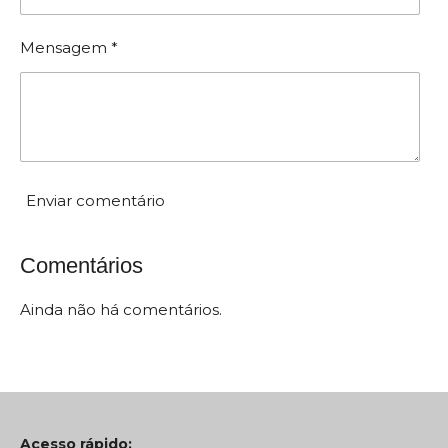
a
ã
ç
Mensagem *
ã
o
o
:
0
e
s
t
Enviar comentário
r
e
Comentários
l
a
Ainda não há comentários.
s
Acesso rápido: