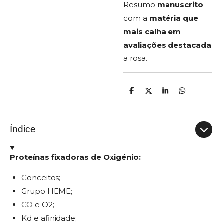
Resumo
manuscrito
com a
matéria que
mais calha em
avaliações destacada
a rosa.
P
C
P
P
a
o
a
a
r
m
r
r
t
p
t
t
i
a
i
i
Índice
l
r
l
l
h
t
h
h
a
i
a
a
r
l
r
r
Proteínas fixadoras de Oxigénio:
h
a
r
Conceitos;
Grupo HEME;
CO e O2;
Kd e afinidade;