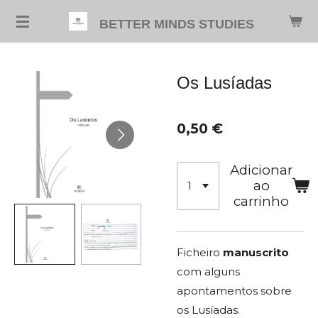
Salta
BETTER MINDS STUDIES
para
o
conteúdo
Os Lusíadas
principal
0,50 €
Adicionar
ao
carrinho
Ficheiro
manuscrito
com alguns
apontamentos sobre
os Lusíadas.