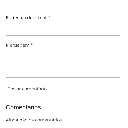
f
s
s
i
i
c
Endereço de e-mail *
f
a
i
c
ç
a
ã
ç
Mensagem *
ã
o
o
:
0
e
s
t
Enviar comentário
r
e
Comentários
l
a
Ainda não há comentários.
s