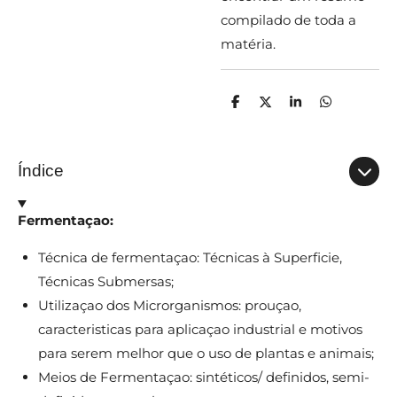
compilado de toda a
matéria.
P
C
P
P
a
o
a
a
r
m
r
r
t
p
t
t
i
a
i
i
Índice
l
r
l
l
h
t
h
h
a
i
a
a
r
l
r
r
Fermentaçao:
h
a
r
Técnica de fermentaçao: Técnicas à Superficie,
Técnicas Submersas;
Utilizaçao dos Microrganismos: prouçao,
caracteristicas para aplicaçao industrial e motivos
para serem melhor que o uso de plantas e animais;
Meios de Fermentaçao: sintéticos/ definidos, semi-