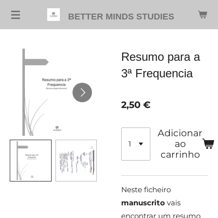
Salta
BETTER MINDS STUDIES
para
o
conteúdo
Resumo para a
principal
3ª Frequencia
2,50 €
Adicionar
ao
carrinho
Neste ficheiro
manuscrito
vais
encontrar um resumo