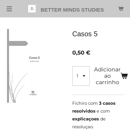
Salta
BETTER MINDS STUDIES
para
o
conteúdo
Casos 5
principal
0,50 €
Adicionar
ao
carrinho
Fichiro com
3 casos
resolvidos
e com
explicaçoes
de
resoluçao.