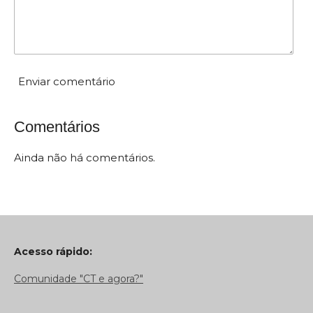
0
e
s
t
Enviar comentário
r
e
Comentários
l
a
Ainda não há comentários.
s
Acesso rápido:
Comunidade "CT e agora?"