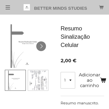
Salta
BETTER MINDS STUDIES
para
o
conteúdo
Resumo
principal
Sinalização
Celular
2,00 €
Adicionar
ao
carrinho
Resumo manuscrito.