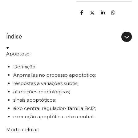
P
C
P
P
a
o
a
a
r
m
r
r
t
p
t
t
i
a
i
i
Índice
l
r
l
l
h
t
h
h
a
i
a
a
r
l
r
r
Apoptose:
h
a
r
Definição;
Anomalias no processo apoptotico;
respostas a variações subtis;
alterações morfológicas;
sinais apoptóticos;
eixo central regulador- família Bcl2;
execução apoptótica- eixo central.
Morte celular: