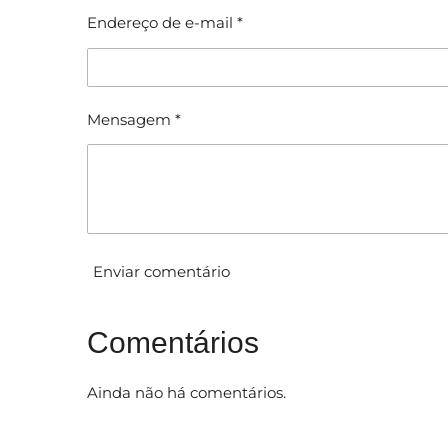
c
f
Endereço de e-mail *
a
i
c
ç
a
ã
ç
ã
o
Mensagem *
o
:
0
e
s
t
Enviar comentário
r
e
l
Comentários
a
s
Ainda não há comentários.