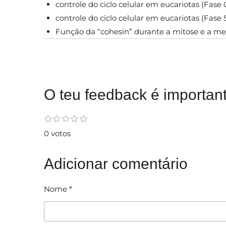
controle do ciclo celular em eucariotas (Fase G
controle do ciclo celular em eucariotas (Fase S
Função da “cohesin” durante a mitose e a me
O teu feedback é important
E
1
2
3
4
5
C
e
e
e
e
e
n
l
0 votos
s
s
s
s
s
v
t
t
t
t
t
i
a
r
r
r
r
r
a
e
e
e
e
e
s
Adicionar comentário
r
l
l
l
l
l
s
a
a
a
a
a
c
s
s
s
s
l
i
Nome *
a
f
s
s
i
i