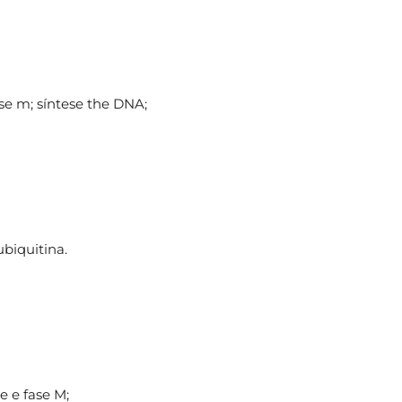
fase m; síntese the DNA;
biquitina.
e e fase M;