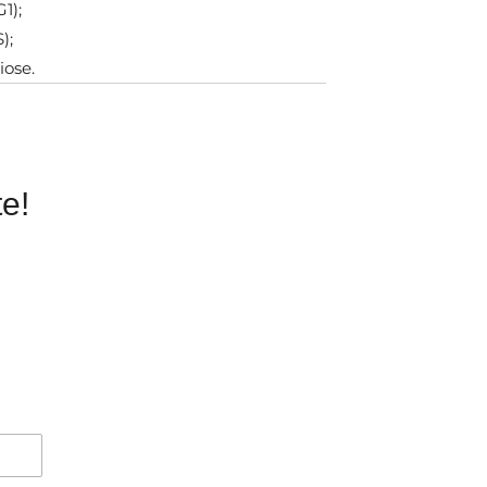
1);
);
iose.
e!