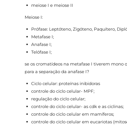
meiose I e meiose II
Meiose I:
Prófase: Leptóteno, Zigóteno, Paquítero, Dipl
Metafase I;
Anafase I;
Telófase I;
se os cromatídeos na metafase I tiverem mono or
para a separação da anafase I?
Ciclo celular: proteínas inibidoras
controle do ciclo celular- MPF;
regulação do ciclo celular;
controle do ciclo celular- as cdk e as ciclinas;
controle do ciclo celular em mamíferos;
controle do ciclo celular em eucariotas (mitos