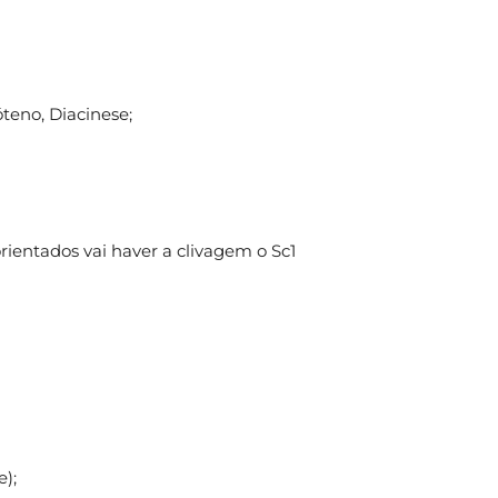
óteno, Diacinese;
ientados vai haver a clivagem o Sc1
e);