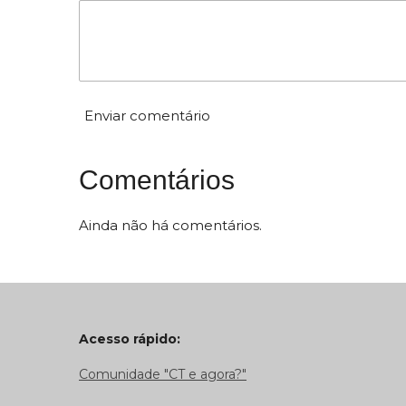
0
e
s
t
Enviar comentário
r
e
l
Comentários
a
s
Ainda não há comentários.
Acesso rápido:
Comunidade "CT e agora?"