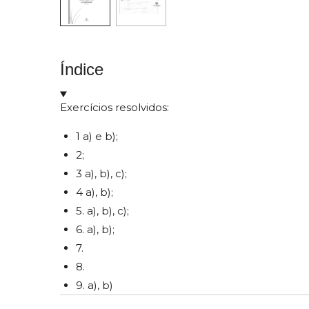
Índice
Exercícios resolvidos:
1 a) e b);
2;
3 a), b), c);
4 a), b);
5. a), b), c);
6. a), b);
7.
8.
9. a), b)