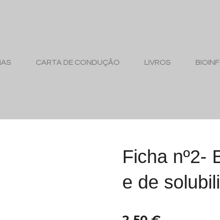
MAS
CARTA DE CONDUÇÃO
LIVROS
BIOIN
Ficha nº2- 
e de solubi
2,50 €