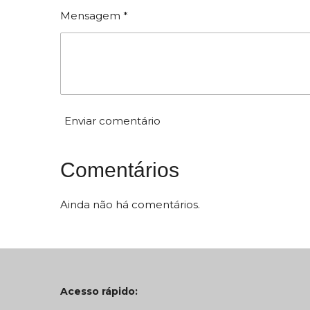
ã
o
Mensagem *
o
:
0
e
s
t
Enviar comentário
r
e
l
Comentários
a
s
Ainda não há comentários.
Acesso rápido: