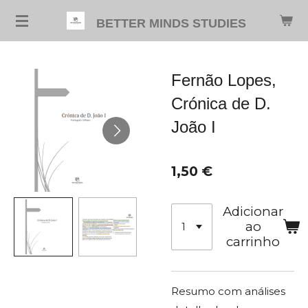
Salta
BETTER MINDS STUDIES
para
o
conteúdo
Fernão Lopes,
principal
Crónica de D.
João I
1,50 €
Adicionar
ao
carrinho
Resumo com análises