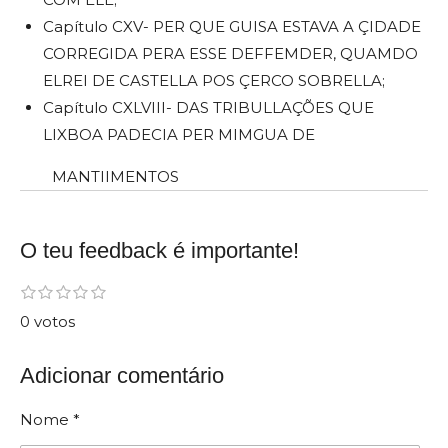
Capítulo CXV- PER QUE GUISA ESTAVA A ÇIDADE
CORREGIDA PERA ESSE DEFFEMDER, QUAMDO
ELREI DE CASTELLA POS ÇERCO SOBRELLA;
Capítulo CXLVIII- DAS TRIBULLAÇÕES QUE
LIXBOA PADECIA PER MIMGUA DE
MANTIIMENTOS
O teu feedback é importante!
E
1
2
3
4
5
C
e
e
e
e
e
n
l
0 votos
s
s
s
s
s
v
t
t
t
t
t
i
a
r
r
r
r
r
a
e
e
e
e
e
Adicionar comentário
s
r
l
l
l
l
l
s
a
a
a
a
a
c
s
s
s
s
Nome *
l
i
a