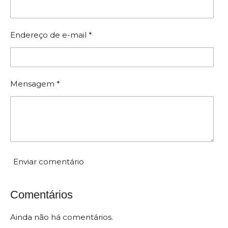
f
s
s
i
i
c
Endereço de e-mail *
f
a
i
c
ç
a
ã
ç
Mensagem *
ã
o
o
:
0
e
s
t
Enviar comentário
r
e
Comentários
l
a
Ainda não há comentários.
s