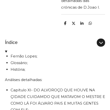
detalhadas das
crónicas de D.Joao I.
P
C
P
P
a
o
a
a
r
m
r
r
t
p
t
t
i
a
i
i
Índice
l
r
l
l
h
t
h
h
a
i
a
a
r
l
r
r
Fernão Lopes;
h
a
Glossário;
r
História;
Análises detalhadas:
Capítulo XI- DO ALVOROÇO QUE HOUVE NA
ÇIDADE CUIDAMDO QUE MATAVOM O MESTRE E
COMO LÁ FOI ÁLVARO PAIS E MUITAS GENTES
COM ELE;