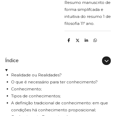
Resumo manuscrito de
forma simplifcada e
intuitiva do resumo 1 de
filosofia 11º ano.
P
C
P
P
a
o
a
a
r
m
r
r
t
p
t
t
i
a
i
i
Índice
l
r
l
l
h
t
h
h
a
i
a
a
r
l
r
r
Realidade ou Realidades?
h
a
O que é necessário para ter conhecimento?
r
Conhecimento;
Tipos de conhecimentos;
A definição tradicional de conhecimento: em que
condições há conhecimento proposicional;