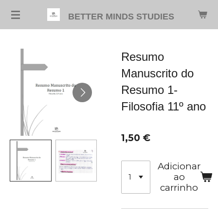
Salta
BETTER MINDS STUDIES
para
o
conteúdo
Resumo
principal
Manuscrito do
Resumo 1-
Filosofia 11º ano
1,50 €
Adicionar
ao
carrinho