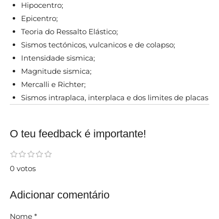
Hipocentro;
Epicentro;
Teoria do Ressalto Elástico;
Sismos tectónicos, vulcanicos e de colapso;
Intensidade sismica;
Magnitude sismica;
Mercalli e Richter;
Sismos intraplaca, interplaca e dos limites de placas
O teu feedback é importante!
E
1
2
3
4
5
C
e
e
e
e
e
n
l
0 votos
s
s
s
s
s
v
t
t
t
t
t
i
a
r
r
r
r
r
a
e
e
e
e
e
Adicionar comentário
s
r
l
l
l
l
l
s
a
a
a
a
a
c
s
s
s
s
Nome *
l