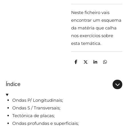
Neste ficheiro vais
encontrar um esquema
da matéria que calha
nos exercícios sobre
esta temática.
P
C
P
P
a
o
a
a
r
m
r
r
t
p
t
t
i
a
i
i
Índice
l
r
l
l
h
t
h
h
a
i
a
a
r
l
r
r
Ondas P/ Longitudinais;
h
a
Ondas S / Transversais;
r
Tectónica de placas;
Ondas profundas e superficiais;