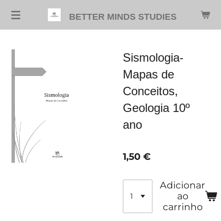
Salta
BETTER MINDS STUDIES
para
o
conteúdo
Sismologia-
principal
Mapas de
Conceitos,
Geologia 10º
ano
1,50 €
Adicionar
ao
carrinho