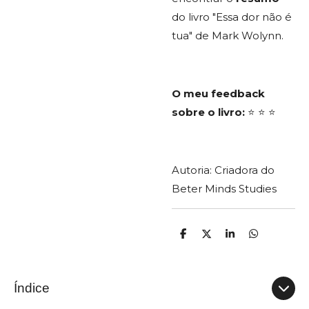
do livro "Essa dor não é
tua" de Mark Wolynn.
O meu feedback
sobre o livro:
⭐ ⭐ ⭐
Autoria: Criadora do
Beter Minds Studies
P
C
P
P
a
o
a
a
r
m
r
r
t
p
t
t
i
a
i
i
Índice
l
r
l
l
h
t
h
h