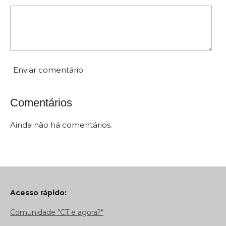
o
:
0
e
s
t
Enviar comentário
r
e
Comentários
l
a
Ainda não há comentários.
s
Acesso rápido:
Comunidade "CT e agora?"