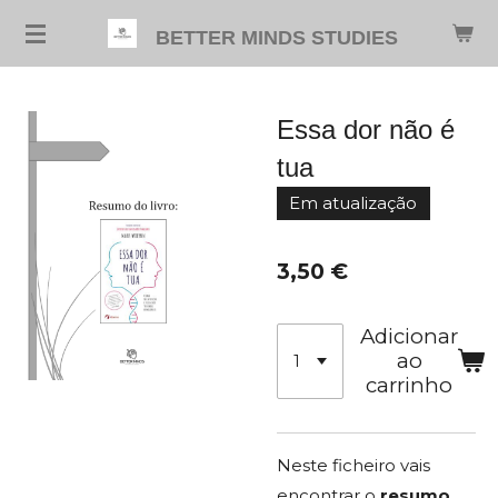
Salta
BETTER MINDS STUDIES
para
o
conteúdo
Essa dor não é
principal
tua
Em atualização
3,50 €
Adicionar
ao
carrinho
Neste ficheiro vais
encontrar o
resumo