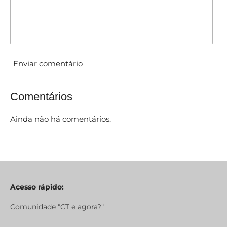
:
0
e
s
t
Enviar comentário
r
e
Comentários
l
a
Ainda não há comentários.
s
Acesso rápido:
Comunidade "CT e agora?"