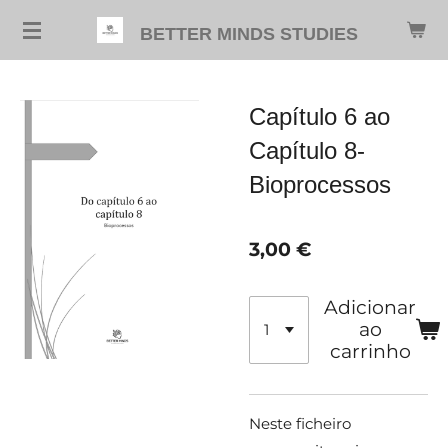
Salta
BETTER MINDS STUDIES
para
o
conteúdo
Capítulo 6 ao
principal
Capítulo 8-
Bioprocessos
3,00 €
Adicionar
ao
carrinho
Neste ficheiro