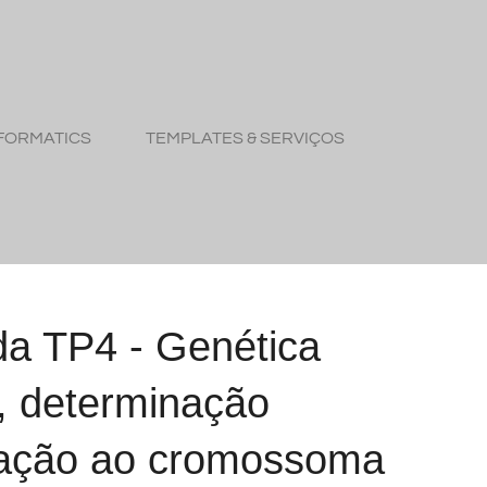
FORMATICS
TEMPLATES & SERVIÇOS
da TP4 - Genética
, determinação
igação ao cromossoma