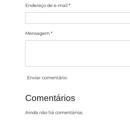
f
Endereço de e-mail *
a
i
c
ç
a
ã
ç
ã
o
Mensagem *
o
:
0
e
s
t
Enviar comentário
r
e
l
Comentários
a
s
Ainda não há comentários.