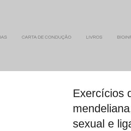
MAS
CARTA DE CONDUÇÃO
LIVROS
BIOIN
Exercícios 
mendeliana
sexual e l