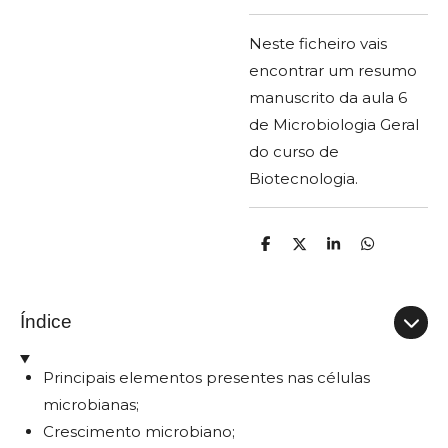
Neste ficheiro vais
encontrar um resumo
manuscrito da aula 6
de Microbiologia Geral
do curso de
Biotecnologia.
P
C
P
P
a
o
a
a
r
m
r
r
t
p
t
t
i
a
i
i
Índice
l
r
l
l
h
t
h
h
a
i
a
a
r
l
r
r
Principais elementos presentes nas células
h
a
microbianas;
r
Crescimento microbiano;