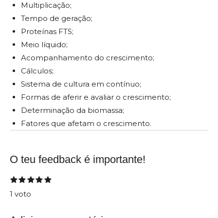
Multiplicação;
Tempo de geração;
Proteínas FTS;
Meio líquido;
Acompanhamento do crescimento;
Cálculos;
Sistema de cultura em contínuo;
Formas de aferir e avaliar o crescimento;
Determinação da biomassa;
Fatores que afetam o crescimento.
O teu feedback é importante!
E
1
2
3
4
5
C
e
e
e
e
e
n
l
1 voto
s
s
s
s
s
v
t
t
t
t
t
i
a
r
r
r
r
r
a
e
e
e
e
e