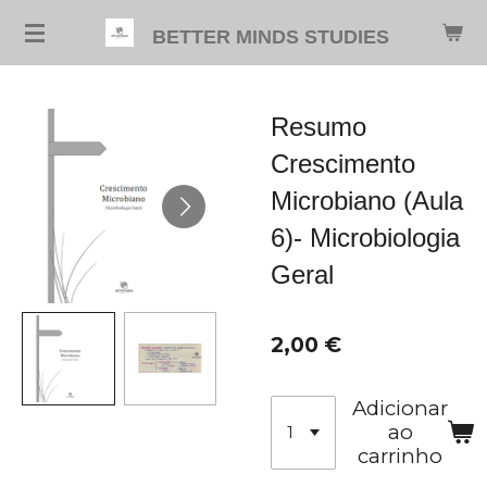
Salta
BETTER MINDS STUDIES
para
o
conteúdo
Resumo
principal
Crescimento
Microbiano (Aula
6)- Microbiologia
Geral
2,00 €
Adicionar
ao
carrinho