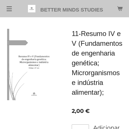
Salta
BETTER MINDS STUDIES
para
o
conteúdo
11-Resumo IV e
principal
V (Fundamentos
de engenharia
genética;
Microrganismos
e indústria
alimentar);
2,00 €
Adicionar