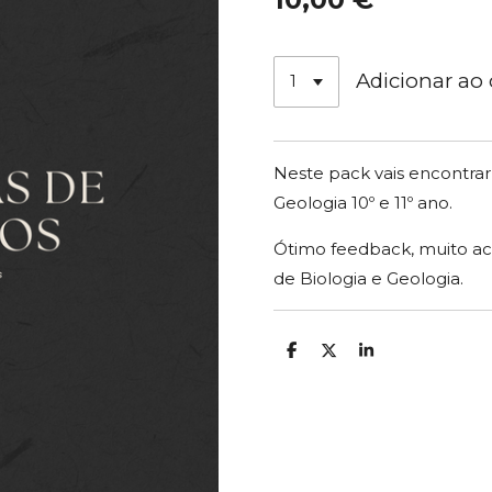
Adicionar ao 
Neste pack vais encontrar
Geologia 10º e 11º ano.
Ótimo feedback, muito a
de Biologia e Geologia.
P
C
P
a
o
a
r
m
r
t
p
t
i
a
i
l
r
l
h
t
h
a
i
a
r
l
r