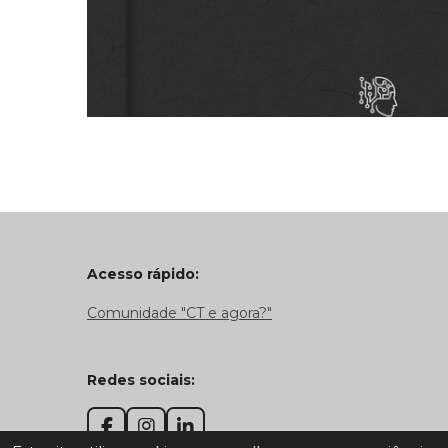
Acesso rápido:
Comunidade "CT e agora?"
Redes sociais:
F
I
L