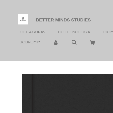
Salta
para
o
BETTER MINDS STUDIES
conteúdo
CT E AGORA?
BIOTECNOLOGIA
IDIO
principal
SOBRE MIM