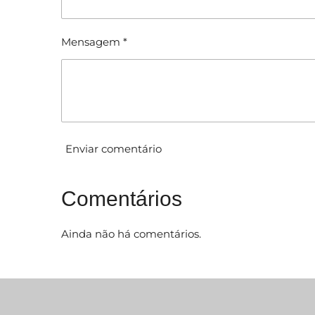
a
ã
ç
ã
o
Mensagem *
o
:
0
e
s
t
Enviar comentário
r
e
l
Comentários
a
s
Ainda não há comentários.