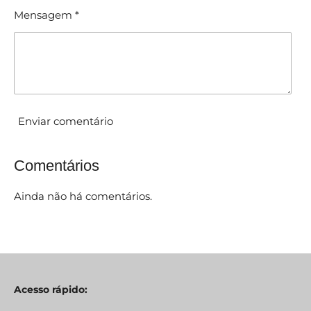
ã
o
Mensagem *
o
:
0
e
s
t
Enviar comentário
r
e
Comentários
l
a
Ainda não há comentários.
s
Acesso rápido: