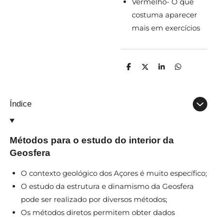
Vermelho- O que
costuma aparecer
mais em exercícios
P
C
P
P
a
o
a
a
r
m
r
r
t
p
t
t
i
a
i
i
Índice
l
r
l
l
h
t
h
h
a
i
a
a
r
l
r
r
h
Métodos para o estudo do interior da
a
r
Geosfera
O contexto geológico dos Açores é muito específico;
O estudo da estrutura e dinamismo da Geosfera
pode ser realizado por diversos métodos;
Os métodos diretos permitem obter dados