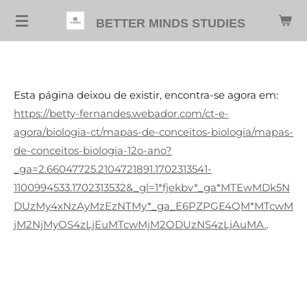
Salta
BETTER MINDS STUDIES
para
o
conteúdo
principal
Esta página deixou de existir, encontra-se agora em:
https://betty-fernandes.webador.com/ct-e-
agora/biologia-ct/mapas-de-conceitos-biologia/mapas-
de-conceitos-biologia-12o-ano?
_ga=2.66047725.2104721891.1702313541-
1100994533.1702313532&_gl=1*fjekbv*_ga*MTEwMDk5N
DUzMy4xNzAyMzEzNTMy*_ga_E6PZPGE4QM*MTcwM
jM2NjMyOS4zLjEuMTcwMjM2ODUzNS4zLjAuMA.
.