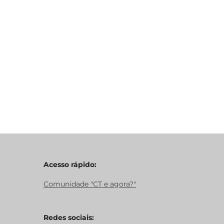
Acesso rápido:
Comunidade "CT e agora?"
Redes sociais: