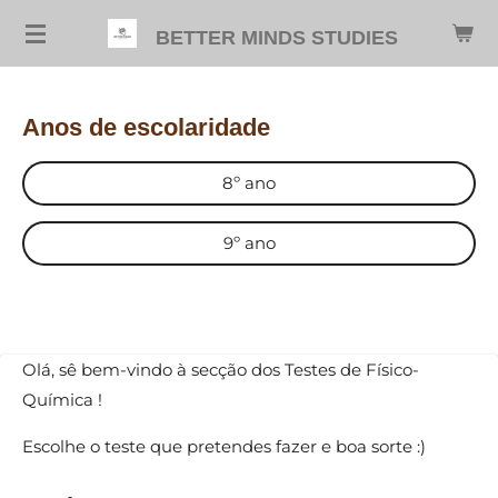
Salta
BETTER MINDS STUDIES
para
o
conteúdo
Anos de escolaridade
principal
8º ano
9º ano
O
lá, sê bem-vindo à secção dos Testes de Físico-
Química !
Escolhe o teste que pretendes fazer e boa sorte :)