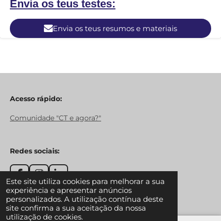
Envia os teus testes:
Envia os teus resumos e materiais
Acesso rápido:
Comunidade "CT e agora?"
Redes sociais:
F
I
L
Este site utiliza cookies para melhorar a sua
a
n
i
experiência e apresentar anúncios
Desenvolvido por
Webador
c
s
n
personalizados. A utilização contínua deste
e
t
k
site confirma a sua aceitação da nossa
b
a
e
utilização de cookies.