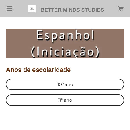
Salta
BETTER MINDS STUDIES
para
o
conteúdo
principal
Anos de escolaridade
10º ano
11º ano