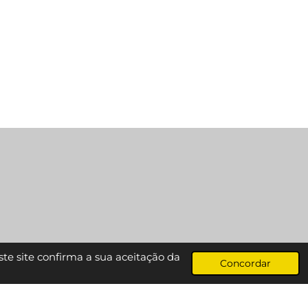
ste site confirma a sua aceitação da
Concordar
Desenvolvido por
Webador