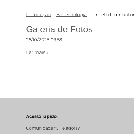
Introdução
»
Biotecnologia
»
Projeto Licenciatu
Galeria de Fotos
25/10/2025
09:53
Ler mais »
Acesso rápido:
Comunidade "CT e agora?"