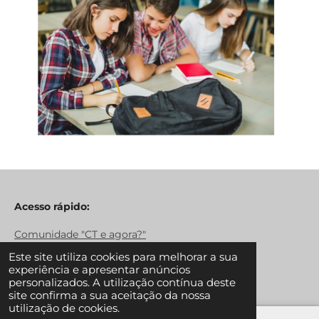
Acesso rápido:
Comunidade "CT e agora?"
Este site utiliza cookies para melhorar a sua
experiência e apresentar anúncios
personalizados. A utilização contínua deste
Redes sociais:
site confirma a sua aceitação da nossa
utilização de cookies.