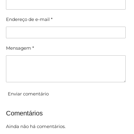
f
s
s
i
i
c
Endereço de e-mail *
f
a
i
c
ç
a
ã
ç
Mensagem *
ã
o
o
:
5
e
s
t
Enviar comentário
r
e
Comentários
l
a
Ainda não há comentários.
s