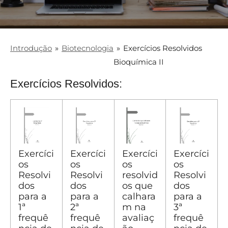
Introdução
»
Biotecnologia
»
Exercícios Resolvidos
Bioquímica II
Exercícios Resolvidos:
Exercíci
Exercíci
Exercíci
Exercíci
os
os
os
os
Resolvi
Resolvi
resolvid
Resolvi
dos
dos
os que
dos
para a
para a
calhara
para a
1ª
2ª
m na
3ª
frequê
frequê
avaliaç
frequê