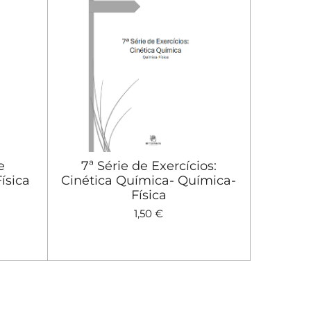
e
7ª Série de Exercícios:
ísica
Cinética Química- Química-
Física
1,50 €