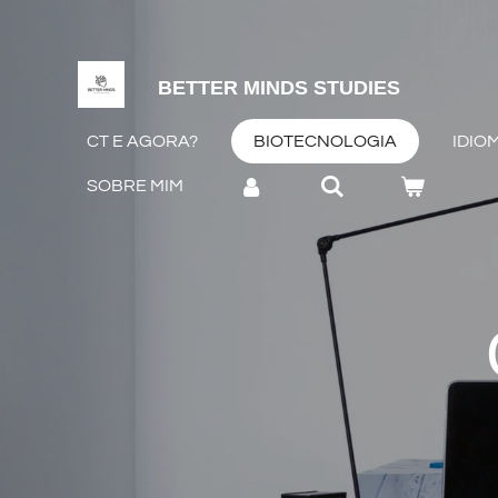
Salta
para
o
BETTER MINDS STUDIES
conteúdo
CT E AGORA?
BIOTECNOLOGIA
IDIO
principal
SOBRE MIM