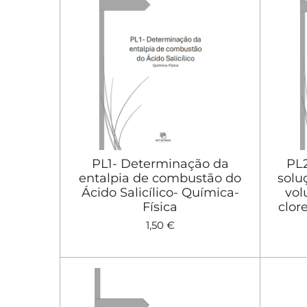
PL1- Determinação da
PL
entalpia de combustão do
solu
Ácido Salicílico- Química-
vol
Física
clor
1,50 €