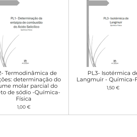
2- Termodinâmica de
PL3- Isotérmica d
ções: determinação do
Langmuir - Química-F
ume molar parcial do
1,50 €
eto de sódio -Química-
Física
1,00 €