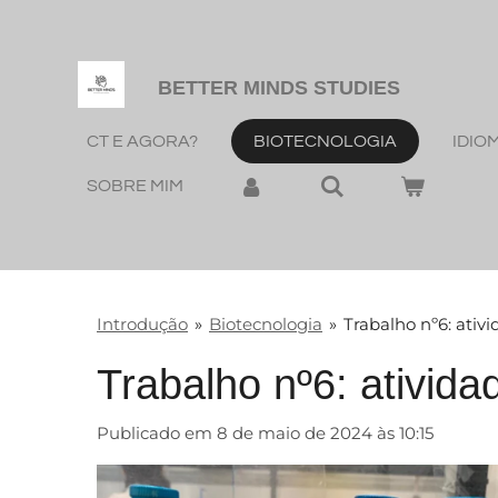
Salta
para
o
BETTER MINDS STUDIES
conteúdo
CT E AGORA?
BIOTECNOLOGIA
IDIO
principal
SOBRE MIM
Introdução
»
Biotecnologia
»
Trabalho nº6: ativ
Trabalho nº6: ativida
Publicado em 8 de maio de 2024 às 10:15