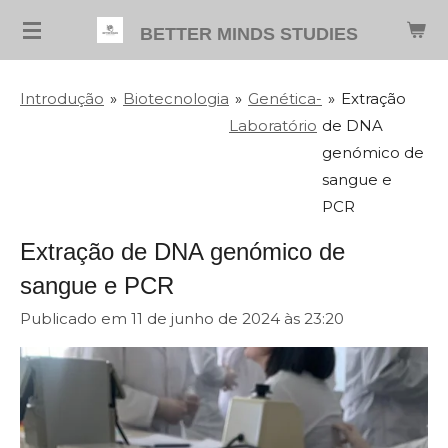
Salta
BETTER MINDS STUDIES
para
o
Introdução
»
Biotecnologia
»
Genética-
»
Extração
conteúdo
Laboratório
de DNA
principal
genómico de
sangue e
PCR
Extração de DNA genómico de
sangue e PCR
Publicado em 11 de junho de 2024 às 23:20