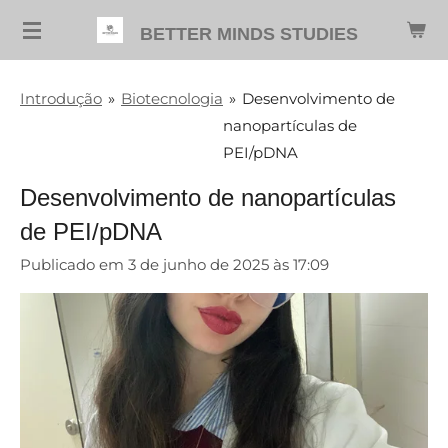
Salta
BETTER MINDS STUDIES
para
o
Introdução
»
Biotecnologia
»
Desenvolvimento de
conteúdo
nanopartículas de
principal
PEI/pDNA
Desenvolvimento de nanopartículas
de PEI/pDNA
Publicado em 3 de junho de 2025 às 17:09