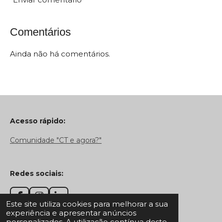
Comentários
Ainda não há comentários.
Acesso rápido:
Comunidade "CT e agora?"
Redes sociais:
F
I
L
Este site utiliza cookies para melhorar a sua
a
n
i
experiência e apresentar anúncios
Desenvolvido por
Webador
c
s
n
personalizados. A utilização contínua deste