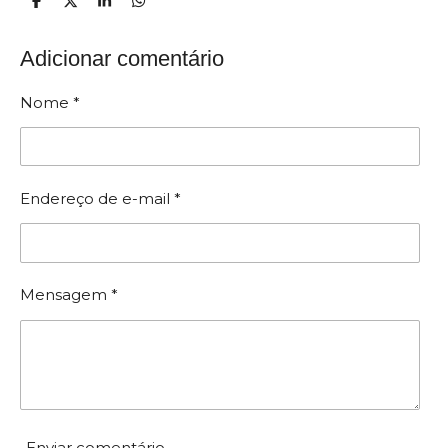
P
C
P
P
a
o
a
a
r
m
r
r
t
p
t
t
Adicionar comentário
i
a
i
i
l
r
l
l
h
t
h
h
Nome *
a
i
a
a
r
l
r
r
h
a
r
Endereço de e-mail *
Mensagem *
Enviar comentário