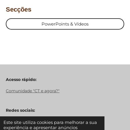
Secções
PowerPoints & Vídeos
Acesso rápido:
Comunidade "CT e agora?"
Redes sociais:
Este site utiliza cookies para melhorar a sua
F
I
L
experiência e apresentar anúncios